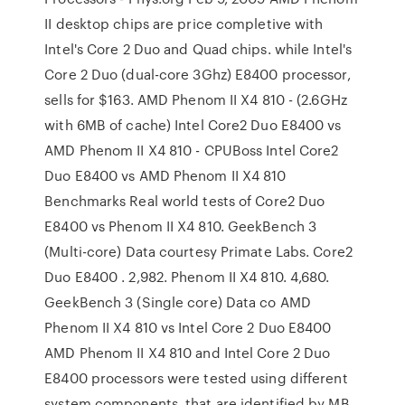
II desktop chips are price completive with
Intel's Core 2 Duo and Quad chips. while Intel's
Core 2 Duo (dual-core 3Ghz) E8400 processor,
sells for $163. AMD Phenom II X4 810 - (2.6GHz
with 6MB of cache) Intel Core2 Duo E8400 vs
AMD Phenom II X4 810 - CPUBoss Intel Core2
Duo E8400 vs AMD Phenom II X4 810
Benchmarks Real world tests of Core2 Duo
E8400 vs Phenom II X4 810. GeekBench 3
(Multi-core) Data courtesy Primate Labs. Core2
Duo E8400 . 2,982. Phenom II X4 810. 4,680.
GeekBench 3 (Single core) Data co AMD
Phenom II X4 810 vs Intel Core 2 Duo E8400
AMD Phenom II X4 810 and Intel Core 2 Duo
E8400 processors were tested using different
system components, that are identified by MB,