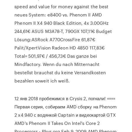
speed and value for money against the best
neues System: e8400 vs. Phenom II AMD
Phenom II X4 940 Black Edition, 4x 3.00GHz
244,61€ ASUS M3A78-T, 790GX 107,11€ Budget
Lösung:ASRock A770CrossFire 61,87€
Palit/XpertVision Radeon HD 4850 117,83€
Total= 501,97€ / 456,73€ Das ganze bei
Mindfactory. Wenn du nach Mitternacht
bestellst brauchst du keine Versandkosten
bezahlen soweit ich weiß.
12 янв 2018 пробежимся в Crysis 2, погнали! ====
Первая серия, собираем AMD сборку на Phenom
2 x4 940 с водянкой Captain и видеокартой GTX
AMD's Phenom II Takes On Intel's Core 2
Processors - Phys.org Feb 9, 2009 AMD Phenom