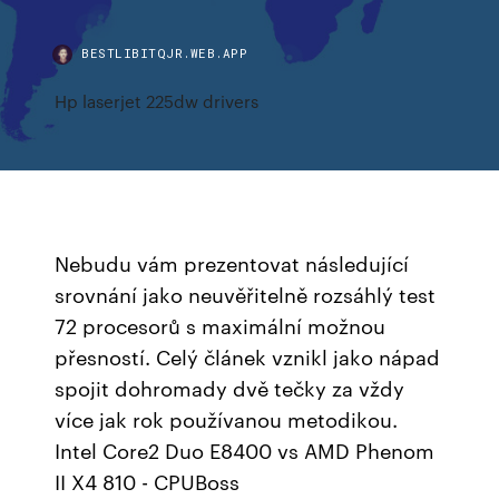
BESTLIBITQJR.WEB.APP
Hp laserjet 225dw drivers
Nebudu vám prezentovat následující
srovnání jako neuvěřitelně rozsáhlý test
72 procesorů s maximální možnou
přesností. Celý článek vznikl jako nápad
spojit dohromady dvě tečky za vždy
více jak rok používanou metodikou.
Intel Core2 Duo E8400 vs AMD Phenom
II X4 810 - CPUBoss