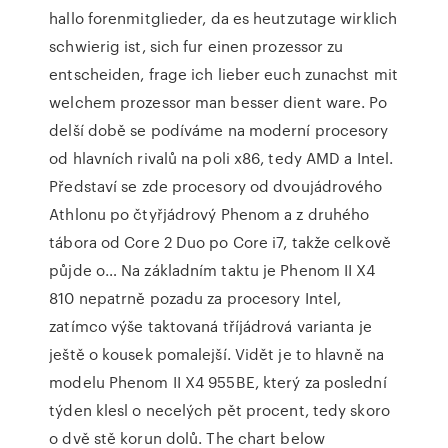
hallo forenmitglieder, da es heutzutage wirklich
schwierig ist, sich fur einen prozessor zu
entscheiden, frage ich lieber euch zunachst mit
welchem prozessor man besser dient ware. Po
delší době se podíváme na moderní procesory
od hlavních rivalů na poli x86, tedy AMD a Intel.
Představí se zde procesory od dvoujádrového
Athlonu po čtyřjádrový Phenom a z druhého
tábora od Core 2 Duo po Core i7, takže celkově
půjde o… Na základním taktu je Phenom II X4
810 nepatrně pozadu za procesory Intel,
zatímco výše taktovaná tříjádrová varianta je
ještě o kousek pomalejší. Vidět je to hlavně na
modelu Phenom II X4 955BE, který za poslední
týden klesl o necelých pět procent, tedy skoro
o dvě stě korun dolů. The chart below