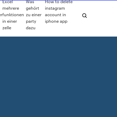
Excel
Was
How to delete
mehrere
gehört
instagram
er
funktionen
zu einer
account in
in einer
party
iphone app
zelle
dazu