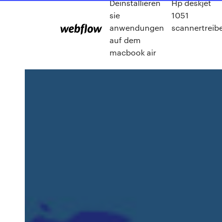
Deinstallieren
Hp deskjet
sie
1051
anwendungen
scannertreib
auf dem
macbook air