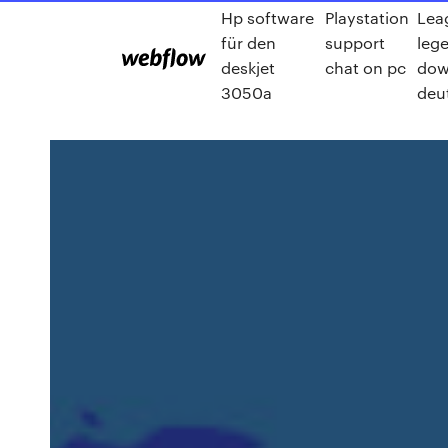
Hp software
Playstation
Lea
für den
support
leg
deskjet
chat on pc
dow
3050a
deu