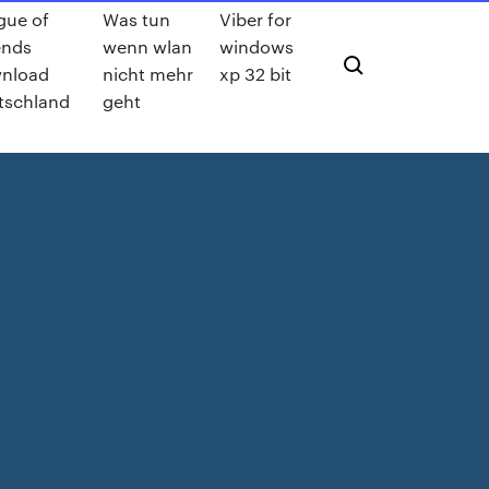
gue of
Was tun
Viber for
ends
wenn wlan
windows
nload
nicht mehr
xp 32 bit
tschland
geht